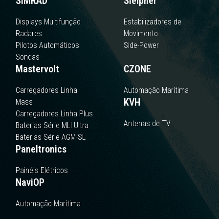
SIMRAD
Sleipner
Displays Multifunção
Estabilizadores de
Radares
Movimento
Pilotos Automáticos
Side-Power
Sondas
Mastervolt
CZONE
Carregadores Linha
Automação Marítima
KVH
Mass
Carregadores Linha Plus
Antenas de TV
Baterias Série MLI Ultra
Baterias Série AGM-SL
Paneltronics
Painéis Elétricos
NaviOP
Automação Marítima